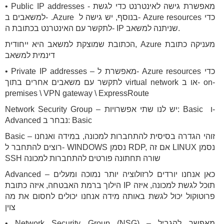
• Public IP addresses - מאפשרת גישה לאינטרנט כדי לגשת
למשאבים ב- .Azure בנוסף, יש גישה ל- Azure resources כדי
לתקשר עם האינטרנט בכתובת ה- IP שניתנה למשאב.
הכתובת שמוצקת למשאב היא ייחודית, Azure מעניקה כתובת
דינמית למשאב
• Private IP addresses – מאפשרת ל- Azure resources כדי
לתקשר עם משאבים אחרים בתוך virtual network או ב- on-
premises \ VPN gateway \ ExpressRoute
Network Security Group – יש לנו שתי אפשרויות: Basic ו-
Advanced נבחר ב: Basic
Basic – זוהי הגדרה בסיסית להתחברות למכונה, במידה ואנחנו
רוצים להתחבר ל- WINDOWS נסמן RDP, אם זה LINUX נסמן
SSH שורה תחתונה פורטים להתחברות למכונה
Advanced – כאן אנחנו יורדים לרזולוציה יותר נמוכה ומעלים
הילוך ברמת האבטחה, איזה כתובת IP תוכל לגשת למכונה, איזה
פרוטוקול יכול לגשת באותה מידה אנחנו יכולים לחסום את מה
צוין
• Network Security Group (NSG) – מאפשר להגביל