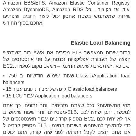
Amazon EBS/EFS, Amazon Elastic Container Registry,
Amazon DynamoDB, Amazon RDS ועוד. אז בקיצור - כל
שירות שמשתמש בשטח אחסון יכול ליצור חיובים שיפתיעו
אתכם בסוף החודש.
Elastic Load Balancing
רוב משתמשי AWS מכירים את ELB בתור שירות המאפשר
הפצה של תעבורת אפליקציות נכנסת על פני אינסטנסים של
EC2. גם כאן, יש תנאים לשימוש החינמי – ויש גם מקום לטעויות.
• 750 שעות שימוש חודשיות ב-Classic/Application load
balancers
• 15 ג'יגה של עיבוד נתונים עבור Classic load balancers
• 15 LCU עבור Application load balancers
מהי המשמעות? ככל שאתם מזרימים יותר נתונים, כך אתם
מפסידים יותר שעות שימוש ב-ELB. למעשה, יתכן שיהיו לכם
מספיק קרדיטים עבור האינסטנסים של EC2, אך לא יהיה לכם
מספיק קרדיט ל-ELB כדי להמשיך להשתמש בשירות החינמי.
אם אתם רוצים לקבל התראה לפני שזה קורה, אתם יכולים