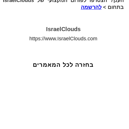
הענן? הצטרפו לפורום המקצועי של IsraelClouds
בתחום >
להרשמה
IsraelClouds
https://www.IsraelClouds.com
בחזרה לכל המאמרים