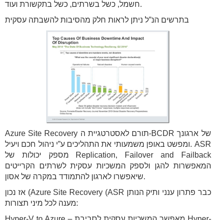
חשמל, כשל בשרתים, כשל בתקשורת ועוד.
בתרשים הנ”ל ניתן לראות חלק מהסיבות להשבתה עסקית
Azure Site Recovery תורם לאסטרטגיית ה-BCDR של ארגונך
ומפשט באופן משמעותי את התהליכים ע”י ניהול חכם ויעיל. ASR
מספק יכולות של Replication, Failover and Failback
המאפשרות להגן ולספק המשכיות עסקית לשרתים הקרייטים
שיאפשרו לארגון להתמודד במקרה של אסון.
אז נכון (Azure Site Recovery (ASR כבר פתרון ענני ותיק הנותן
מענה לכל מיני תצורות:
Hyper-V to Azure – מאפשר המשכיות עסקית לסביבת Hyper-