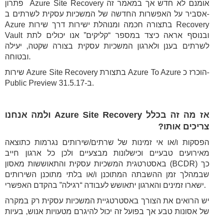
פתרון Azure Site Recovery אומנם לא חדש אך במאמר זה
אסביר על האפשרות החדשה של המשכיות עסקית לשרתים ב-
Azure בתצורה חכמה ומנוהלת ישירות דרך שירות Recovery
Vault ובנוסף אראה כיצד במספר “קליקים” אנו יכולים לתת
לשרתים בענן ולארגון המשכיות עסקית בצורה שקטה, יעילה
ובטוחה.
שירות Azure Site Recovery בתצורת Azure To Azure הוכרז כ-
Public Preview ב-31.5.17.
אז מה זה בכלל Azure Site Recovery ולמה אנחנו
צריכים אותו?
הפסקות ו/או אי זמינות של שרתים/שירותים נגרמות כתוצאה
מאירועים טבעיים וכישלונות מבצעיים ולכן כל ארגון חייב
באסטרטגית המשכיות עסקית והתאוששות מאסון (BCDR) כך
שבמהלך זמן ההשבתה המתוכנן ו/או בלתי מתוכנן השירותים
ישארו זמינים והארגון יתאושש לעבודה “רגילה” בהקדם האפשרי.
יש הרואים את הצורך באסטרטגיית המשכיות עסקית רק במקרה
של אסונות טבע אך בפועל זה יכול להיגרם מטעויות אנוש, בעיות