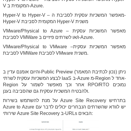
V המקומית ב-Azure.
Hyper-V to Hyper-V – מאפשר המשכיות עסקית לסביבת ה-
Hyper-V המקומית לסביבת Hyper-V משנית
VMware/Physical to Azure – מאפשר המשכיות עסקית
לסביבת VMWare ו/או לשרתים פיזיים ב-Azure.
VMware/Physical to VMware –מאפשר המשכיות עסקית
לסביבת VMWare לסביבת VMware משנית.
והיום אומנם עדין ב-Public Preview (נכון לכתיבת המאמר) ניתן
לבצע המשכיות עסקית לשרתי IaaS ב-Azure מ-Region אחד ל-
Region אחר וכך מאפשר לשמור על RPO/RTO נמוכים
ולהבטיח המשכית עסקית גם שהסביבה בענן.
על מנת להשתמש בשירות Azure Site Recovery בתרחיש
Azure to Azure יש לוודא שהשרתים הנבחרים יכולים לדבר עם
שירותי Azure Site Recovery ב-URLs הבאים: