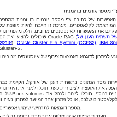
י מספר גורמים בו זמנית
האפשרות של כתיבה ע"י מספר גורמים בו זמנית ממספר
 המותאמת לקלאסטרים. מערכת זו חייבת להיות מופצת על
קתם את האפשרות לאינסטנסים מרובים. חלק מהפתרונות
של תשתית הענן של
שיכולים להציע זאת הם Oracle RAC (
IBM Spe
,
Oracle Cluster File System (OCFS2)
),
אורקל
GlusterFS.
ירות מסד הנתונים בתשתית הענן של אורקל, הקיימת כבר
ורקל הפכה את האופציה לציבורית. כעת, תוכלו למנף את היתרונות
של ה-Block volumes הנחשבים לזמינים, יציבים, גמישים וחסכוניים.בנוסף, תוכלו ליצור ולנה
מספר דוגמאות לתרחישי שימוש אפשריים:
• מערכות קבצים אופטימליות עבור מסדי נתונים גדולים