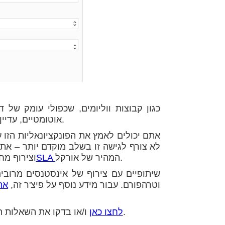
אוטומטיים, עדיין תקפים לווליומים שניתן לשתף עם צירוף אינסטנסים מרובים.
אתם יכולים לאמץ את הפונקציונאליות הזו ע
לא צורף לגישה זו בשלב מוקדם יותר – אתם
המהיר של אורקל.
ליהנות מ-הSLA
וצירוף מח
אורקל, בין אם מדובר בקונסול, CLI, SDK וטרהפורם. עבור מידע נוסף על פיצ'ר זה,
את
ו/או בדקו את השאלות הנפוצות שלנו.
לחצו כאן