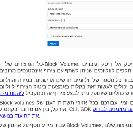
כל הפיצ'רים של ה-Block Volume, כגון קבוצות ווליומים, שכפולי עומק של דיסק אל דיסק וגיבויי
בור כל מספר של ווליומים חדשים או ישנים. במידה והווליום
 יכולים לעשות זאת בקלות באמצעות ביטול הצירוף לווליום
דש כווליום שיתופי. ניתן לבצע צירוף זה ובמקביל
Block volumes שיתופיים עם צירוף של אינסטנסים מרובים זמין עבורכם בכל אזורי תשתית הענן ש
ם מוזמנים לבדוק
.
את התיעוד בנושא
עבור מידע נוסף על אחסון של Block Volumes,