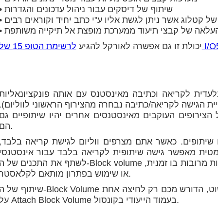
• שיתוף של דיסקים עבור ניהול עדכונים והגדרות
ן של קטלוג אשר ניתן לגשת אליו ע"י כתב יחיד וקוראים רבים
 העלאה של קבצי תיעוד ממערכת מופצת אל תיקייה משותפת
 15 של I/O500
יכולת זו גם אפשרה לאורקל להגיע
לעדית לקריאה וכתיבה מאינסטנס עם אותה פונקציונאליות
יית הגישה לקריאה/כתיבה נבחרה מהצירוף הראשוני לווליום).
 הצירופים העוקבים מאינסטנסים אחרים יהיו שיתופיים גם
הם.
 שיתופים. כאשר אתם מצרפים ווליום לגישת קריאה בלבד,
 מאפשר גישה שיתופית לקריאה בלבד עבור אינסטנסי Computing מרובים. כעת, תוכלו
לשתף את התכנים של ה-Block volume למספר קוראים, ללא צורך בשליטה על גישות מרובות בו זמנית
או שימוש בפתרון מותאם לקלאסטר.
שיתוף של ה-Block Volume עבור גישת קריאה/כתיבה הוא הליך קל ופשוט, הדורש מכם רק לחיצה א
על Attach Block Volume בעמוד הייעודי בקונסול.