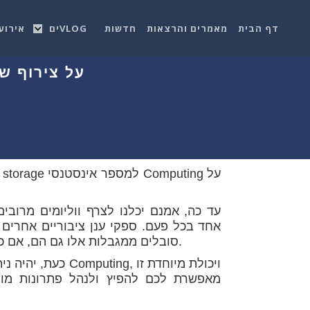
דף הבית
מאמרים והרצאות
חדשות
VLOGים
אירוע
על צירוף של Read/Write Block Volumes לאינסטנס
עד כה, אמנם יכלנו לצרף ווליומים מרובי
סובלים ממגבלות אלו גם הם, אם כי חלק מהם מאפשרים שיתוף של ווליומים מסוג קריאה בלבד.
כעת, יהיה ניתן לצ
מאפשרת לכם להפיץ ולנהל פתרונות מות