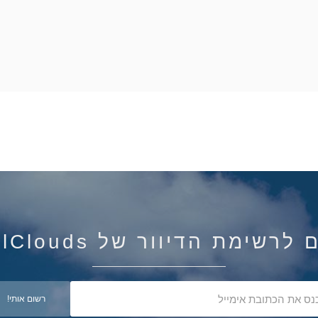
רשימת הדיוור של IsraelClouds