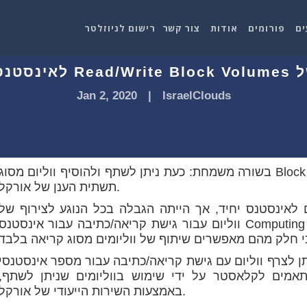
ים
פורומים
אודות
צור קשר
רישום לניוזלטר
ים מרובים
Jan 2, 2020
|
IsraelClouds
בשורה משמחת: כעת ניתן לשתף ולהוסיף ווליום מסוג Block storage למספר אינסטנסי Computing על
תשתית הענן של אורקל.
ם לאינסטנס יחיד, אך הייתה הגבלה בכל הנוגע לצירוף של
ווליום עבור גישת קריאה/כתיבה עבור אינסטנס Computing אחד בכל פעם. ספקי ענן ציבוריים אחרים
רף ווליום עם גישת קריאה/כתיבה עבור מספר אינסטנסי Computing, ויכולת מיוחדת זו
אמים לקלאסטר על ידי שימוש בווליומים שניתן לשתף,
באמצעות השירות הייעודי של אורקל.