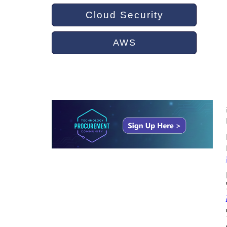
Cloud Security
AWS
ם
ל