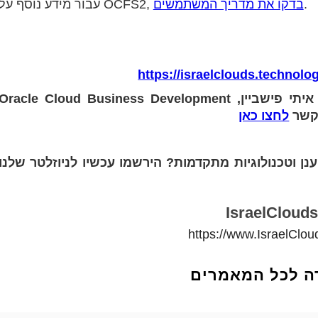
.
בדקו את מדריך המשתמשים
עבור מידע נוסף על OCFS2,
https://israelclouds.technolo
תורגם במקור מהבלוג של oracle, ע"י איתי פישביין, Oracle Cloud Business Development
לחצו כאן
נן וטכנולוגיות מתקדמות? הירשמו עכשיו לניוזלטר שלנו
IsraelClouds
https://www.IsraelClo
ה לכל המאמרים