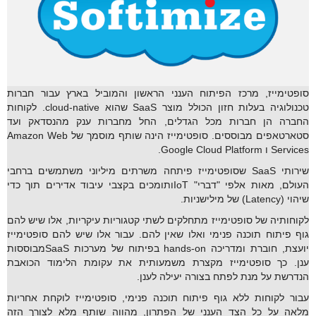
סופטימייז, מרכז הפיתוח הענני הראשון והמוביל בארץ עבור חברות
טכנולוגיה בעלות חזון הכולל מוצר SaaS שהוא cloud-native. לקוחות
החברה הן חברות מכל הגדלים, החל מחברות ענק מהנסדאק ועד
סטארטאפים מבוססים. סופטימייז הינה שותף מוסמך של Amazon Web
Services ו Google Cloud Platform.
שירותי SaaS שסופטימייז פיתחה משרתים מיליוני משתמשים ברחבי
העולם, מאות אלפי "דברי" IoTותומכים בקצבי עיבוד אדירים תוך כדי
שיהוי (Latency) של מילישניות.
לקוחותיה של סופטימייז מתחלקים לשתי קטגוריות עיקריות, אלו שיש להם
גוף פיתוח תוכנה פנימי ואלו שאין להם. עבור אלו שיש להם סופטימייז
יועצת, חוברת ומדריכה hands-on בפיתוח של מערכות SaaSמבוססות
ענן. כך סופטימייז מקצרת משמעותית את עקומת הלימוד הכואבת
הנדרשת על מנת לפתח בצורה יעילה לענן.
עבור לקוחות ללא גוף פיתוח תוכנה פנימי, סופטימייז לוקחת אחריות
מלאה על כל הצד הענני של הפתרון, מהווה שותף מלא לצורך הזה