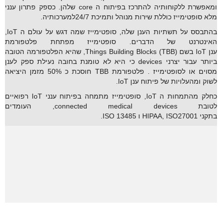
ומאפשרת ללקוחותיה להתרכז בפיתוח ה core שלהן. כספק פתרון ענני
מלא סופטימייז כוללת שירות מנוהל ותמיכת 24/7למערכותיה.
בהתבסס על תשתיות הענן שלה, סופטימייז שמה דגש על עולם ה IoT,
האינטרנט של הדברים. סופטימייז מפתחת פלטפורמת
ענן IoT בשם Things Building Blocks (TBB), שהיא הפלטפורמה הטובה
ביותר עבור יצרני devices כי היא לא טומנת בחובה נעילת ספק לענן
מסוים או לסופטימייז . פלטפורמת TBB חוסכת כ 50% מזמן היציאה
לשוק ומהעלויות של פיתוח ענן IoT.
כחלק מהתמחות ה IoT, סופטימייז מתמחה בפיתוח ענני IoT רפואיים
לטובת connected medical devices, העומדים
בתקני HIPAA, ISO27001 ו ISO 13485.