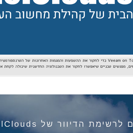
שריינו את מקומכם ב- Veeam on Tour כדי לחקור את ההשפעות והמגמות האחרונות של הטרנ
רשימת הדיוור של IsraelClouds