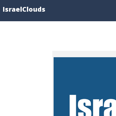
IsraelClouds