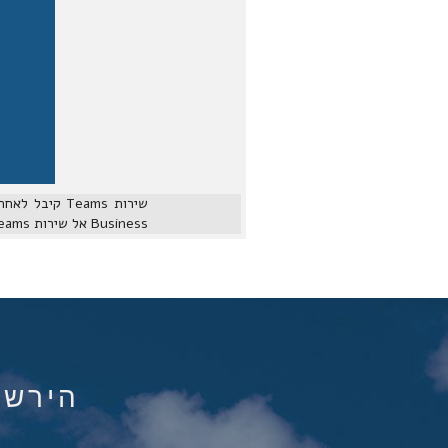
Business אל שירות Teams בדרכים שונות. במפגש נתמקד ביכולת החדשה של Direct Routing ובאפשרויות מיגרציה.
הירשם ל