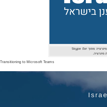
שירות Teams קיבל לאחרונה כמות גדולה של חידושים, בין היתר Direct Routing. לכן כעת ניתן לבצע מיגרציה מתוך Skype for
Transitioning to Microsoft Teams