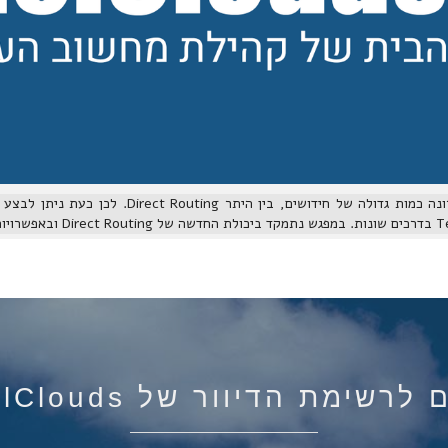
רשימת הדיוור של IsraelClouds