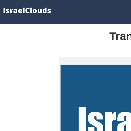
IsraelClouds
Tra