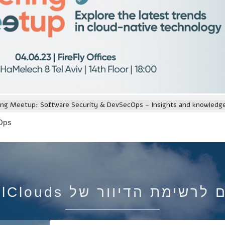
ing Meetup: Software Security & DevSecOps - Insights and knowledge
cOps
רשימת הדיוור של IsraelClouds