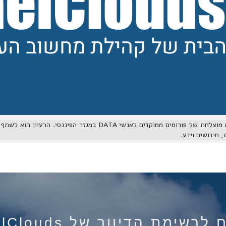
אנו שמחים להמשיך מסורת מוצלחת של פורומים ממוקדים לאנשי DATA במגזר
, חידושים וידע.
רשימת הדיוור של IsraelClouds