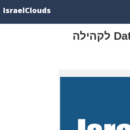
IsraelClouds
המפגש השני של פורום ה- Data Platform לקהילה