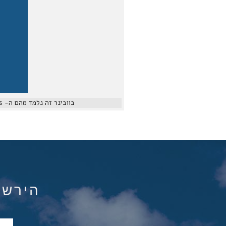
בוובינר זה נלמד מהם ה- best practices, וכיצד להעביר את עומסי העבודה של Microsoft ל- AWS ברמת מומחיות גבוהה.
הירשם ל