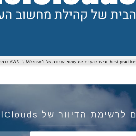
רשימת הדיוור של IsraelClouds