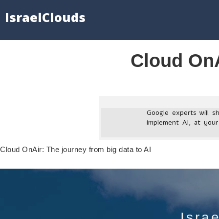
IsraelClouds
Cloud OnA
Google experts will s
implement AI, at your
Cloud OnAir: The journey from big data to AI