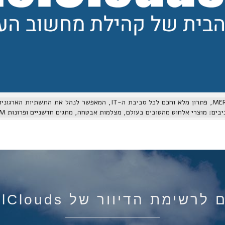
בהדרכה זו תלמדו על MERAKI, פתרון מלא וחכם לכל סביבת ה-IT, המאפשר לנ
ם: מוצרי אלחוט מהטובים בעולם, מצלמות אבטחה, מתגים חדשניים ופרונות UTM, הכוללים AMP
רשימת הדיוור של IsraelClouds