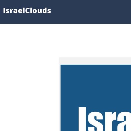
IsraelClouds