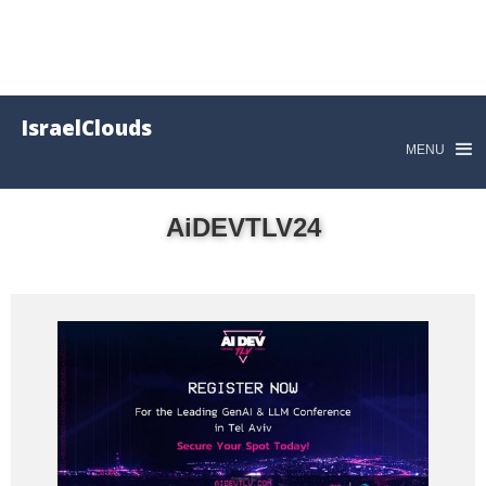
IsraelClouds
MENU
AiDEVTLV24