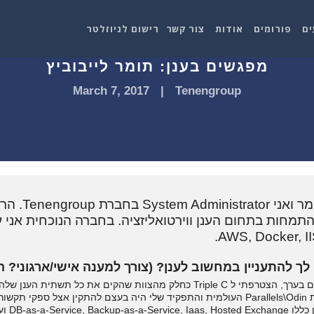
ים
פורומים
אודות
צור קשר
רישום לניוזלטר
מפגשים בענן: תומר לייבוביץ
March 7, 2017
|
Tenengroup
שלום לכל הקבוצה
תור Sysadmin עם התמחות בתחום הענן ווירטואליזציה. בחברה הנוכחית 
ך להתעניין במחשוב לענן? (צורך למענה אישי/ארגוני? הת
נחשפתי לכל עולם הענן לפני 7 שנים בערך, הצטרפתי ל Triple C כחלק מהצוות שהקי
אינטגרציה שהייתה בלעדית לחברת Parallels\Odin העולמית והתפקיד שלי היה בעצם להתקין 
DB-as-a-S ועוד.