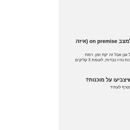
אם יצא לך לעבוד בתחום מחשוב ענן, מה המסקנות לאחר המעבר לענן בהשוואה למצב on premise (איזה
נן אבל זה יקח זמן. רמת
הגמישות והשקט שיש כשאתה מבין שאתה לא צריך לדאוג לרכוש עוד זכרונות, עוד דיסקים, עוד ברזלים כי המערכות נהיו כבדות, לעומת 3 קליקים
יצביעו על מוכנות?
צטרף לעתיד