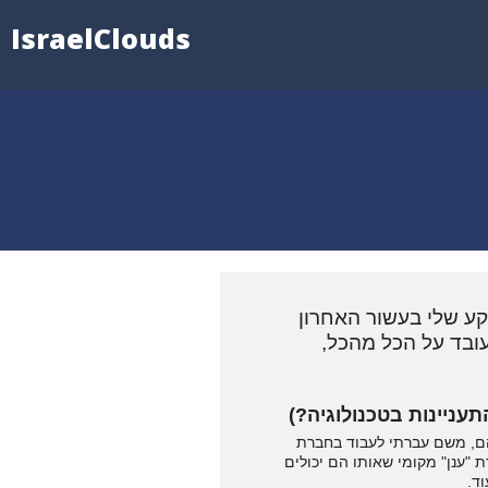
IsraelClouds
, אני תומר ואני System Administrator בחברת Tenengroup. הרקע שלי בעשור האחרון
אני עובד על הכל מהכל,
עניינות בטכנולוגיה?)
ם את כל תשתית הענן שלהם, משם עברתי לעבוד בחברת
אצל ספקי תקשורת "ענן" מקומי שאותו הם יכולים