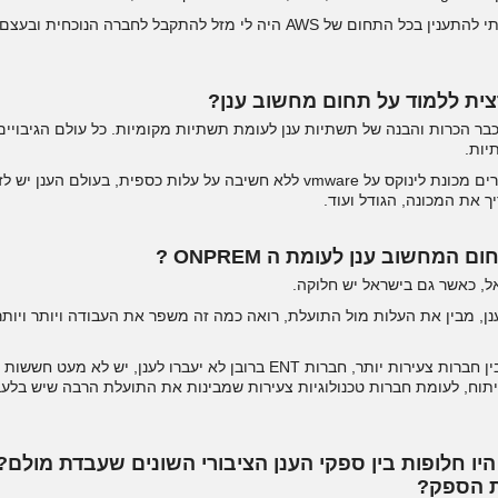
כשסיימתי את העבודה שם והתחלתי להתענין בכל התחום של AWS היה לי מזל להת
ית ללמוד על תחום מחשוב ענן?
בר הכרות והבנה של תשתיות ענן לעומת תשתיות מקומיות. כל עולם הגיבוי
יות.
אם בתשתית מקומית אין בעיה להרים מכונת לינוקס על vmware ללא חשיבה על עלות כס
את המכונה, הגודל ועוד.
מחשוב ענן לעומת ה ONPREM ?
ל, כאשר גם בישראל יש חלוקה.
ן, מבין את העלות מול התועלת, רואה כמה זה משפר את העבודה ויותר ויותר 
בארץ זה מתחלק בין חברות Ent לבין חברות צעירות יותר, חברות ENT ברובן לא יע
יתוח, לעומת חברות טכנולוגיות צעירות שמבינות את התועלת הרבה שיש בלעב
ו חלופות בין ספקי הענן הציבורי השונים שעבדת מולם? 
ת הספק?