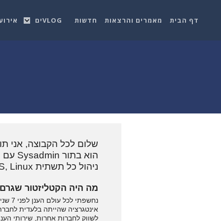
דף הבית
מאמרים והרצאות
חדשות
VLOGים
אירוע
הוא ב
ניהול כל תשתית AWS, Docker, IIS, Linux.
מה היה הקטליזטור שגרם ל
לשווק לחברות אחרות, שירותי הענן כללו ervice, Backup-as-a-Service, Iaas, Hosted Exchange