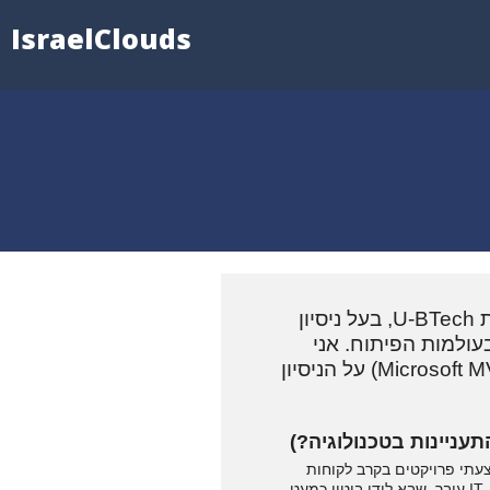
IsraelClouds
שלום לכל חברי קהילת מחשוב הענן, שמי אביחי חג'ג' עובד כ-Azure Leader בחברת U-BTech, בעל ניסיון
 בעולמות הפיתוח. אני
בעל תואר ראשון במדעי המחשב ולאחרונה זכיתי לקבל אות הוקרה ממיקרוסופט (Microsoft MVP) על הניסיון
עניינות בטכנולוגיה?)
צעתי פרויקטים בקרב לקוחות
Start-Up ועוד ארגונים גדולים בניהול תשתיות הארגון, בתהליכי הפיתוח ובאוטומציה. כחלק מאבולוציה שעולם ה-IT עובר, שבא לידי ביטוי כמעט