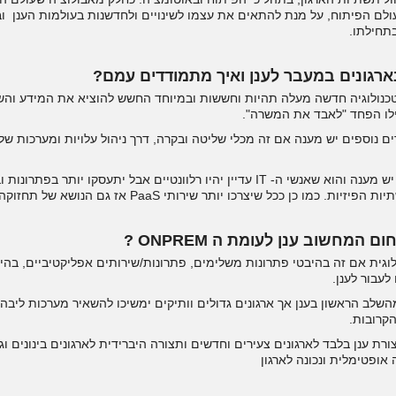
ום מעולם ה-System ועד עולם הפיתוח, על מנת להתאים את עצמו לשינויים ולחדשנות בעולמות
תחילתו.
רגונים במעבר לענן ואיך מתמודדים עמם?
למות ה-IT או הכנסת טכנולוגיה חדשה מעלה תהיות וחששות ובמיוחד החשש להוציא את המי
ילו הפחד "לאבד את המשרה".
ים נוספים יש מענה אם זה מכלי שליטה ובקרה, דרך ניהול עלויות ומערכות ש
וכן, גם לחשש "לאבד את המשרה" יש מענה והוא שאנשי ה- IT עדיין יהיו רלוונטיים אבל 
 ככל שיצרכו יותר שירותי PaaS אז גם הנושא של תחזוקה ירד משמעותית.
מחשוב ענן לעומת ה ONPREM ?
גית אם זה בהיבטי פתרונות משלימים, פתרונות/שירותים אפליקטיביים, בהי
לעבור לענן.
 ענן בלבד לארגונים צעירים וחדשים ותצורה היברידית לארגונים בינונים וגדו
אופטימלית ונכונה לארגון