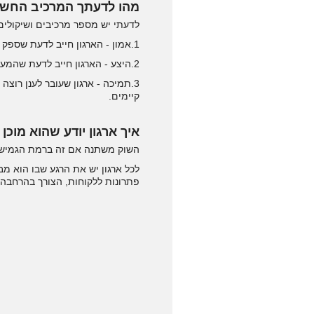
מהו לדעתך המרכיב החשוב
לדעתי יש מספר מרכיבים ושיקולים 
1.אמון - הארגון חייב לדעת שספק הענן שלו מאובטח, יציב ועומד בהתקנים מחמירים.
2.היצע - הארגון חייב לדעת שהמעבר לענן יאפשר לו לקבל פתרונות ויכולות מתקדמים שישפרו את השירות.
3.תמיכה - ארגון שעובר לענן רוצ
קיימים.
איך ארגון יודע שהוא מוכן
השוק משתנה אם זה ברמת הגמישות
לכל ארגון יש את הרגע שבו הוא מב
פתרונות ללקוחות, הצורך בהרחבה 