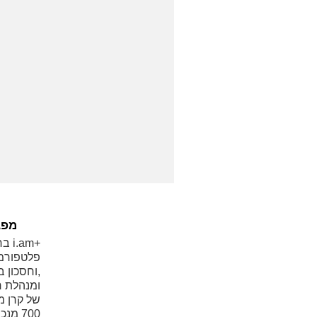
מפג
וחסכון בז
של קרן מ
700 מ