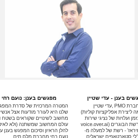
שים בענן - עדי שטיין
מפגשים בענן: נועם רחי
עדי שטיין, PMO בחברת i.am+
המטרה המרכזית של סדרת המפג
(פלטפורמה ליצירת אפליקציות קוליות
שלנו היא לעורר מודעות אצל אנשי
מן ועלויות של נציגי שירות,
מחשוב לשינויים שקוראים בשטח ו
voice.over.ai) ומנהלת רשת הבוגרים
עולם המחשוב שמשתנה (ולא לאיטו.
יראז' - רשת של למעלה מ-
להלן הראיון וסיכום המפגש בענן ע
נכ"לי סטארטאפים ישראלים
נועם רחי מחברת מלם תים