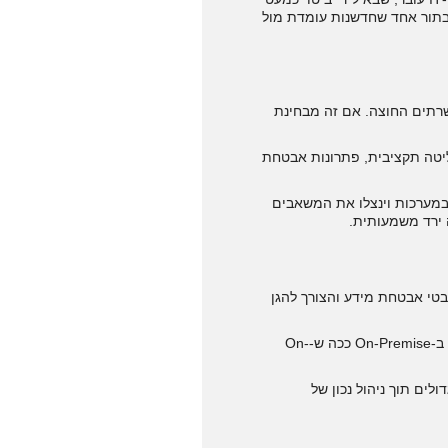
 הענן ובתור אחד שחדשנות עומדת מול
דע והשרתים החוצה. אם זה מבחינת
ליטה תקציבית, פתרונות אבטחת
יתעסקו יותר בפתרונות ובמערכות וינצלו את המשאבים
בטי אבטחת מידע והצורך להגן
חברות צעירות/סטרטאפים יעבדו מהשלב הראשון בענן אך ארגונים גדולים וותיקים ימשיכו להשאיר מערכות ליבה ב-On-Premise ככה ש-On-
לים תוך ניהול נכון של